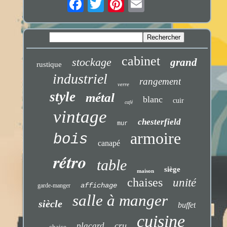
cabinet
stockage
grand
rustique
industriel
rangement
verre
style
métal
blanc
cuir
café
vintage
chesterfield
mur
armoire
bois
canapé
rétro
table
siège
maison
chaises
unité
affichage
garde-manger
salle à manger
siècle
buffet
cuisine
cru
placard
chaise