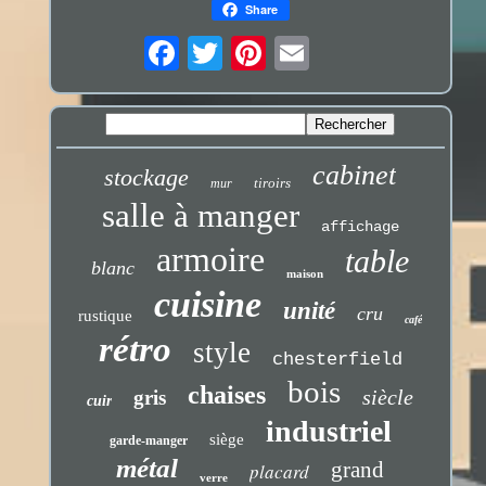
Share
cabinet
stockage
tiroirs
mur
salle à manger
affichage
armoire
table
blanc
maison
cuisine
unité
cru
rustique
café
rétro
style
chesterfield
bois
chaises
siècle
gris
cuir
industriel
siège
garde-manger
métal
grand
placard
verre