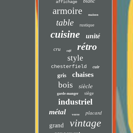
blanc
affichage
armoire
maison
table
rustique
cuisine
unité
rétro
cru
café
style
chesterfield
cuir
chaises
gris
bois
siècle
siège
garde-manger
industriel
métal
placard
verre
vintage
grand