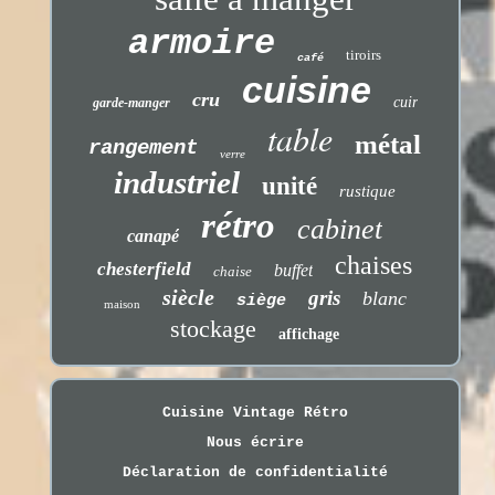
armoire
tiroirs
café
cuisine
cru
cuir
garde-manger
table
métal
rangement
verre
industriel
unité
rustique
rétro
cabinet
canapé
chaises
chesterfield
buffet
chaise
siècle
gris
blanc
siège
maison
stockage
affichage
Cuisine Vintage Rétro
Nous écrire
Déclaration de confidentialité