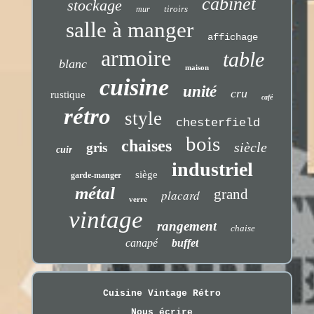
cabinet
stockage
tiroirs
mur
salle à manger
affichage
armoire
table
blanc
maison
cuisine
unité
cru
rustique
café
rétro
style
chesterfield
bois
chaises
siècle
gris
cuir
industriel
siège
garde-manger
métal
grand
placard
verre
vintage
rangement
chaise
canapé
buffet
Cuisine Vintage Rétro
Nous écrire