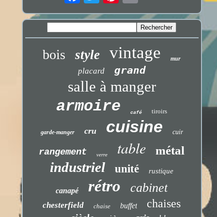
vintage
bois
style
mur
grand
placard
salle à manger
armoire
tiroirs
café
cuisine
cru
cuir
garde-manger
table
métal
rangement
verre
industriel
unité
rustique
rétro
cabinet
canapé
chaises
chesterfield
buffet
chaise