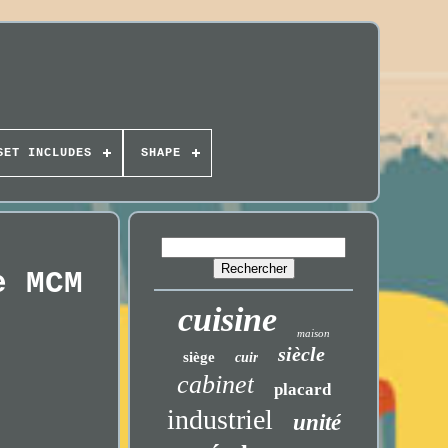
SET INCLUDES
SHAPE
e MCM
cuisine
maison
siècle
siège
cuir
cabinet
placard
industriel
unité