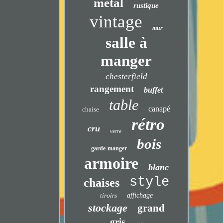
métal
rustique
vintage
mur
salle à
manger
chesterfield
rangement
buffet
table
canapé
chaise
rétro
cru
verre
bois
garde-manger
armoire
blanc
style
chaises
tiroirs
affichage
stockage
grand
gris