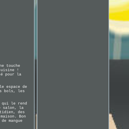
ne touche
cuisine !
sé pour la
le espace de
s bols, les
 qui le rend
e salon, la
tidien, des
 maison. Bon
 de mangue