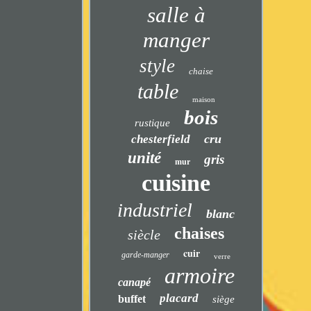
salle à
manger
style
chaise
table
maison
bois
rustique
cru
chesterfield
unité
gris
mur
cuisine
industriel
blanc
chaises
siècle
cuir
garde-manger
verre
armoire
canapé
placard
buffet
siège