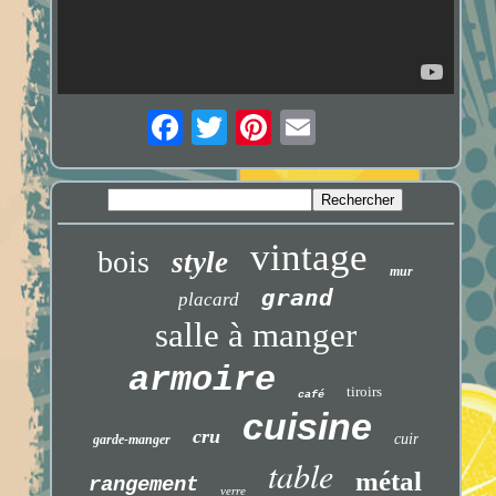
vintage
bois
style
mur
grand
placard
salle à manger
armoire
tiroirs
café
cuisine
cru
cuir
garde-manger
table
métal
rangement
verre