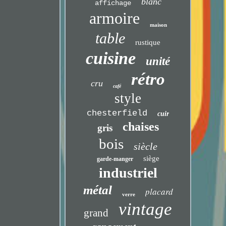
blanc
affichage
armoire
maison
table
rustique
cuisine
unité
rétro
cru
café
style
chesterfield
cuir
chaises
gris
bois
siècle
siège
garde-manger
industriel
métal
placard
verre
vintage
grand