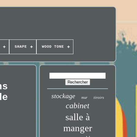
SHAPE
WOOD TONE
ns
de
stockage
tiroirs
mur
cabinet
salle à
manger