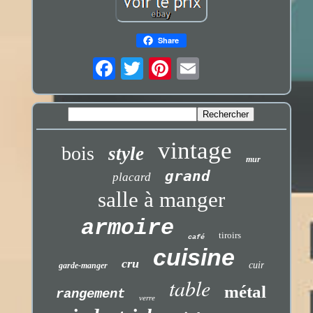
Share
vintage
bois
style
mur
grand
placard
salle à manger
armoire
tiroirs
café
cuisine
cru
cuir
garde-manger
table
métal
rangement
verre