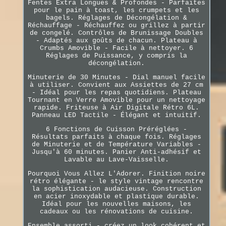
Fentes Extra Longues & Profondes - Parfaites
pour le pain à toast, les crumpets et les
bagels. Réglages de Décongélation &
Réchauffage - Réchauffez ou grillez à partir
de congelé. Contrôles de Brunissage Doubles
- Adaptés aux goûts de chacun. Plateau à
Crumbs Amovible - Facile à nettoyer. 6
Réglages de Puissance, y compris la
décongélation.
Minuterie de 30 Minutes - Dial manuel facile
à utiliser. Convient aux Assiettes de 27 cm
- Idéal pour les repas quotidiens. Plateau
Tournant en Verre Amovible pour un nettoyage
rapide. Friteuse à Air Digitale Rétro 6L.
Panneau LED Tactile - Élégant et intuitif.
6 Fonctions de Cuisson Préréglées -
Résultats parfaits à chaque fois. Réglages
de Minuterie et de Température Variables -
Jusqu'à 60 minutes. Panier Anti-adhésif et
Lavable au Lave-Vaisselle.
Pourquoi Vous Allez L'Adorer. Finition noire
rétro élégante - le style vintage rencontre
la sophistication audacieuse. Construction
en acier inoxydable et plastique durable.
Idéal pour les nouvelles maisons, les
cadeaux ou les rénovations de cuisine.
Ensemble assorti - créez un look cohérent et