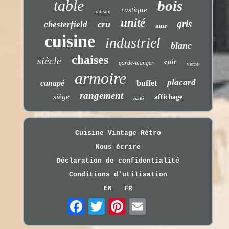
table
bois
rustique
maison
unité
gris
cru
chesterfield
mur
cuisine
industriel
blanc
chaises
siècle
cuir
garde-manger
verre
armoire
placard
canapé
buffet
rangement
siège
affichage
café
Cuisine Vintage Rétro
Nous écrire
Déclaration de confidentialité
Conditions d'utilisation
EN
FR