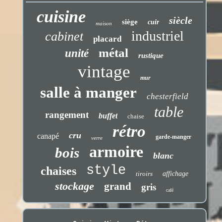
cuisine
siècle
siège
cuir
maison
industriel
cabinet
placard
métal
unité
rustique
vintage
mur
salle à manger
chesterfield
table
rangement
buffet
chaise
rétro
cru
canapé
garde-manger
verre
armoire
bois
blanc
style
chaises
tiroirs
affichage
stockage
grand
gris
café