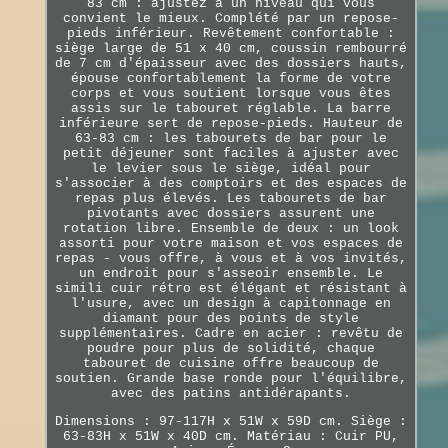
83 cm : ajustez à un niveau qui vous
convient le mieux. Complété par un repose-
pieds inférieur. Revêtement confortable :
siège large de 51 x 40 cm, coussin rembourré
de 7 cm d'épaisseur avec des dossiers hauts,
épouse confortablement la forme de votre
corps et vous soutient lorsque vous êtes
assis sur le tabouret réglable. La barre
inférieure sert de repose-pieds. Hauteur de
63-83 cm : les tabourets de bar pour le
petit déjeuner sont faciles à ajuster avec
le levier sous le siège, idéal pour
s'associer à des comptoirs et des espaces de
repas plus élevés. Les tabourets de bar
pivotants avec dossiers assurent une
rotation libre. Ensemble de deux : un look
assorti pour votre maison et vos espaces de
repas - vous offre, à vous et à vos invités,
un endroit pour s'asseoir ensemble. Le
simili cuir rétro est élégant et résistant à
l'usure, avec un design à capitonnage en
diamant pour des points de style
supplémentaires. Cadre en acier : revêtu de
poudre pour plus de solidité, chaque
tabouret de cuisine offre beaucoup de
soutien. Grande base ronde pour l'équilibre,
avec des patins antidérapants.
Dimensions : 97-117H x 51W x 59D cm. Siège :
63-83H x 51W x 40D cm. Matériau : Cuir PU,