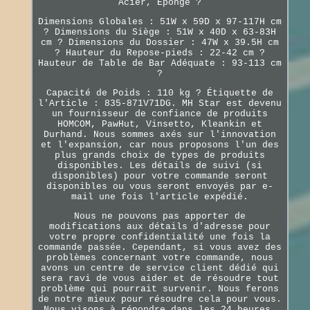
Acier, Éponge ?
Dimensions Globales : 51W x 59D x 97-117H cm
? Dimensions du Siège : 51W x 40D x 63-83H
cm ? Dimensions du Dossier : 47W x 39.5H cm
? Hauteur du Repose-pieds : 22-42 cm ?
Hauteur de Table de Bar Adéquate : 93-113 cm
?
Capacité de Poids : 110 kg ? Étiquette de
l'Article : 835-871V71DG. MH Star est devenu
un fournisseur de confiance de produits
HOMCOM, PawHut, Vinsetto, Kleankin et
Durhand. Nous sommes axés sur l'innovation
et l'expansion, car nous proposons l'un des
plus grands choix de types de produits
disponibles. Les détails de suivi (si
disponibles) pour votre commande seront
disponibles ou vous seront envoyés par e-
mail une fois l'article expédié.
Nous ne pouvons pas apporter de
modifications aux détails d'adresse pour
votre propre confidentialité une fois la
commande passée. Cependant, si vous avez des
problèmes concernant votre commande, nous
avons un centre de service client dédié qui
sera ravi de vous aider et de résoudre tout
problème qui pourrait survenir. Nous ferons
de notre mieux pour résoudre cela pour vous.
Nous visons à répondre dans les 24 heures.