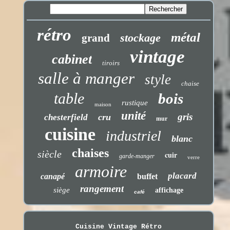
rétro
métal
stockage
grand
vintage
cabinet
tiroirs
salle à manger
style
chaise
table
bois
rustique
maison
unité
gris
cru
chesterfield
mur
cuisine
industriel
blanc
chaises
siècle
cuir
garde-manger
verre
armoire
placard
canapé
buffet
rangement
siège
affichage
café
Cuisine Vintage Rétro