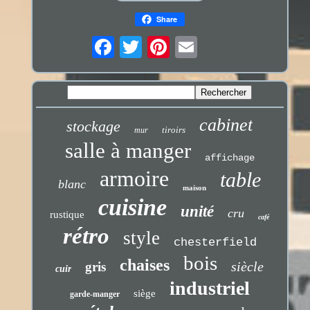
Share
cabinet
stockage
tiroirs
mur
salle à manger
affichage
armoire
table
blanc
maison
cuisine
unité
cru
rustique
café
rétro
style
chesterfield
bois
chaises
siècle
gris
cuir
industriel
siège
garde-manger