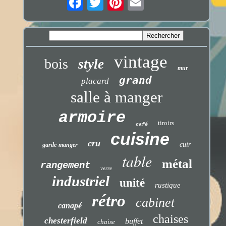
vintage
bois
style
mur
grand
placard
salle à manger
armoire
tiroirs
café
cuisine
cru
cuir
garde-manger
table
métal
rangement
verre
industriel
unité
rustique
rétro
cabinet
canapé
chaises
chesterfield
buffet
chaise