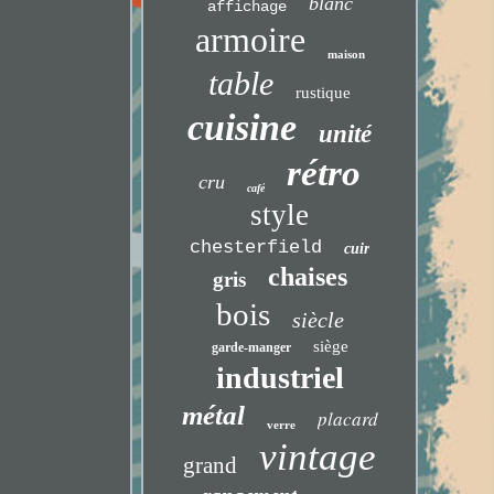
blanc
affichage
armoire
maison
table
rustique
cuisine
unité
rétro
cru
café
style
chesterfield
cuir
chaises
gris
bois
siècle
siège
garde-manger
industriel
métal
placard
verre
vintage
grand