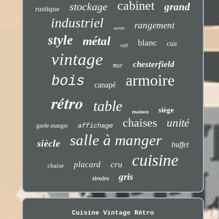
cabinet
stockage
grand
rustique
industriel
rangement
verre
style
métal
blanc
cuir
café
vintage
chesterfield
mur
armoire
bois
canapé
rétro
table
siège
maison
chaises
unité
affichage
garde-manger
salle à manger
siècle
buffet
cuisine
cru
placard
chaise
gris
tiroirs
Cuisine Vintage Rétro