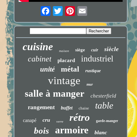
cuisine
siècle
siège
cuir
maison
industriel
cabinet
placard
métal
unité
rustique
vintage
mur
salle à manger
chesterfield
table
rangement
buffet
chaise
rétro
cru
canapé
garde-manger
verre
armoire
bois
blanc