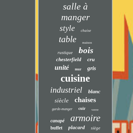
salle à
manger
style
chaise
table
maison
bois
rustique
cru
chesterfield
unité
gris
mur
cuisine
industriel
blanc
chaises
siècle
cuir
garde-manger
verre
armoire
canapé
placard
buffet
siège