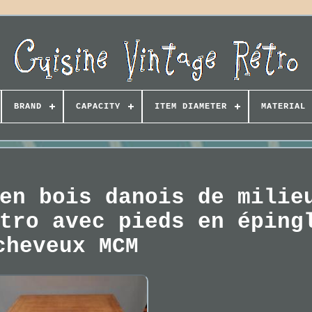
BRAND
CAPACITY
ITEM DIAMETER
MATERIAL
en bois danois de milie
tro avec pieds en éping
cheveux MCM