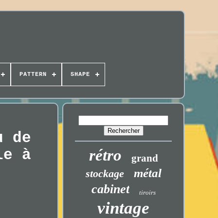
PATTERN
SHAPE
u de
le à
rétro
grand
métal
stockage
cabinet
tiroirs
vintage