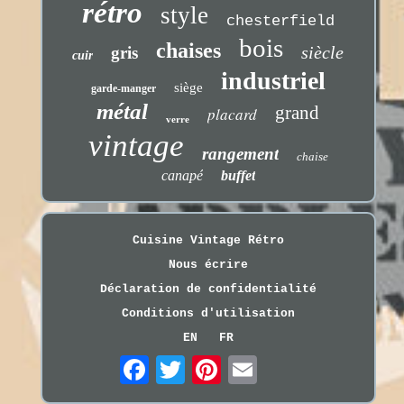
rétro
style
chesterfield
bois
chaises
siècle
gris
cuir
industriel
siège
garde-manger
métal
grand
placard
verre
vintage
rangement
chaise
canapé
buffet
Cuisine Vintage Rétro
Nous écrire
Déclaration de confidentialité
Conditions d'utilisation
EN
FR