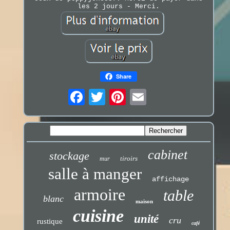
les 2 jours - Merci.
Share
cabinet
stockage
tiroirs
mur
salle à manger
affichage
armoire
table
blanc
maison
cuisine
unité
cru
rustique
café