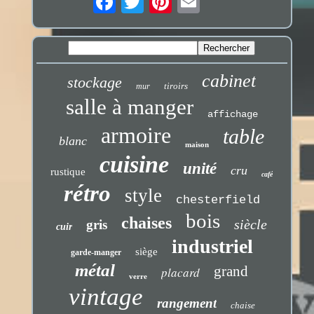
cabinet
stockage
tiroirs
mur
salle à manger
affichage
armoire
table
blanc
maison
cuisine
unité
cru
rustique
café
rétro
style
chesterfield
bois
chaises
siècle
gris
cuir
industriel
siège
garde-manger
métal
grand
placard
verre
vintage
rangement
chaise