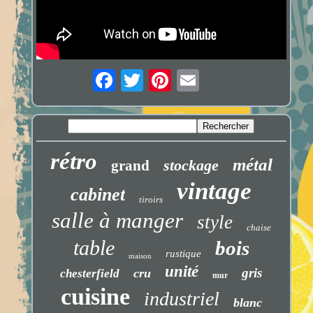
rétro
métal
stockage
grand
vintage
cabinet
tiroirs
salle à manger
style
chaise
table
bois
rustique
maison
unité
gris
cru
chesterfield
mur
cuisine
industriel
blanc