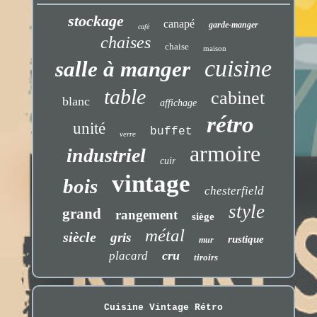
stockage
canapé
garde-manger
café
chaises
chaise
maison
cuisine
salle à manger
table
cabinet
blanc
affichage
rétro
unité
buffet
verre
armoire
industriel
cuir
vintage
bois
chesterfield
style
grand
rangement
siège
métal
siècle
gris
rustique
mur
cru
placard
tiroirs
Cuisine Vintage Rétro