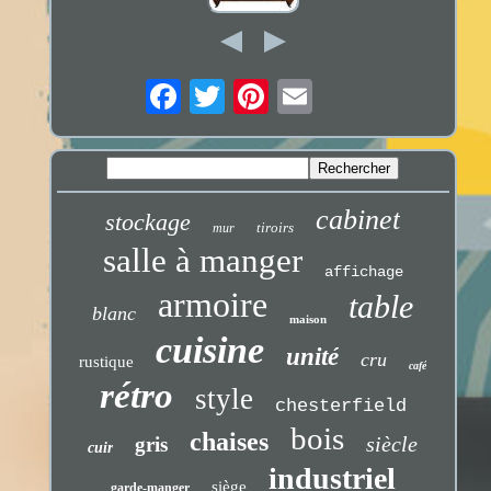
cabinet
stockage
tiroirs
mur
salle à manger
affichage
armoire
table
blanc
maison
cuisine
unité
cru
rustique
café
rétro
style
chesterfield
bois
chaises
siècle
gris
cuir
industriel
siège
garde-manger