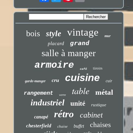
vintage
bois
style
mur
grand
placard
salle à manger
armoire
tiroirs
café
cuisine
cru
cuir
garde-manger
table
métal
rangement
verre
industriel
unité
rustique
rétro
cabinet
canapé
chaises
chesterfield
buffet
chaise