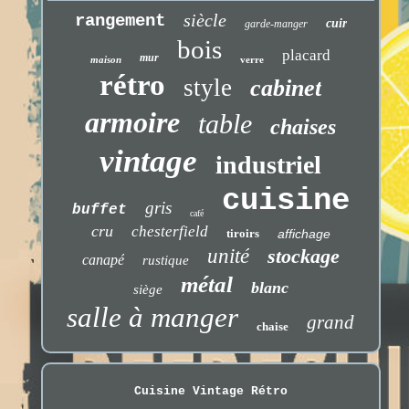
siècle
rangement
cuir
garde-manger
bois
placard
mur
maison
verre
rétro
style
cabinet
armoire
table
chaises
vintage
industriel
cuisine
gris
buffet
café
cru
chesterfield
tiroirs
affichage
unité
stockage
canapé
rustique
métal
blanc
siège
salle à manger
grand
chaise
Cuisine Vintage Rétro