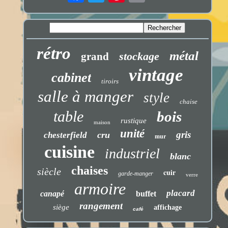
rétro
métal
stockage
grand
vintage
cabinet
tiroirs
salle à manger
style
chaise
table
bois
rustique
maison
unité
gris
cru
chesterfield
mur
cuisine
industriel
blanc
chaises
siècle
cuir
garde-manger
verre
armoire
placard
canapé
buffet
rangement
siège
affichage
café