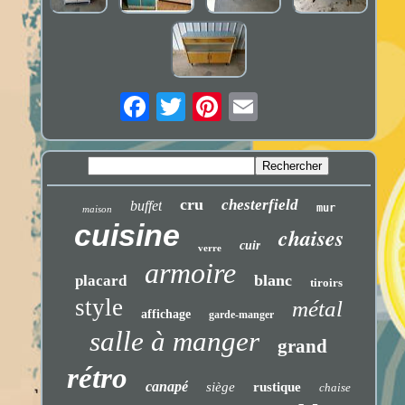
cru
chesterfield
buffet
mur
maison
cuisine
chaises
cuir
verre
armoire
blanc
placard
tiroirs
style
métal
affichage
garde-manger
salle à manger
grand
rétro
canapé
siège
rustique
chaise