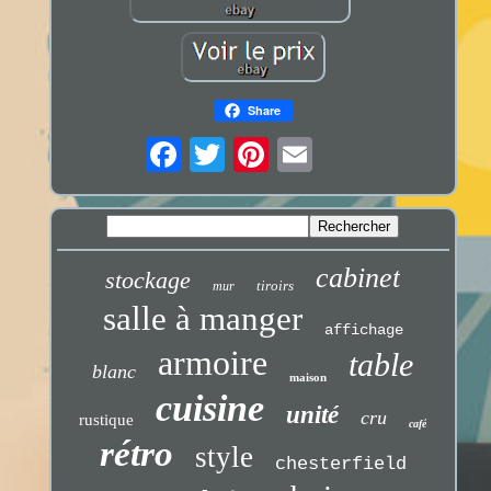
Share
cabinet
stockage
tiroirs
mur
salle à manger
affichage
armoire
table
blanc
maison
cuisine
unité
cru
rustique
café
rétro
style
chesterfield