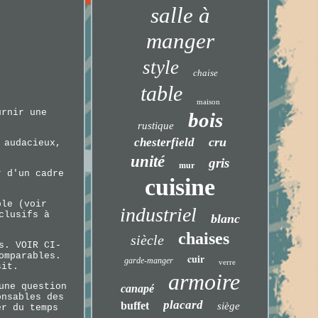
salle à
manger
style
chaise
table
maison
urnir une
bois
rustique
cru
chesterfield
 audacieux,
unité
gris
mur
r d'un cadre
cuisine
ble (voir
industriel
clusifs à
blanc
chaises
siècle
s. VOIR CI-
omparables.
cuir
garde-manger
verre
sit.
armoire
une question
canapé
onsables des
placard
buffet
siège
er du temps