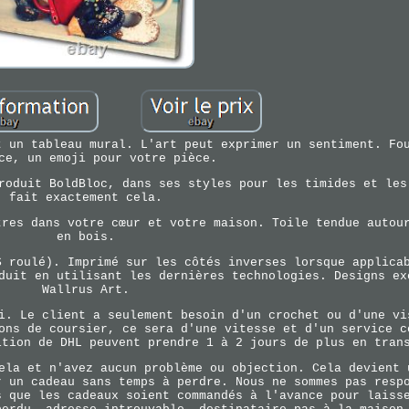
t un tableau mural. L'art peut exprimer un sentiment. Fo
ce, un emoji pour votre pièce.
roduit BoldBloc, dans ses styles pour les timides et les
fait exactement cela.
tres dans votre cœur et votre maison. Toile tendue autou
en bois.
S roulé). Imprimé sur les côtés inverses lorsque applica
duit en utilisant les dernières technologies. Designs ex
Wallrus Art.
i. Le client a seulement besoin d'un crochet ou d'une vi
ons de coursier, ce sera d'une vitesse et d'un service c
ition de DHL peuvent prendre 1 à 2 jours de plus en tran
ela et n'avez aucun problème ou objection. Cela devient 
r un cadeau sans temps à perdre. Nous ne sommes pas resp
s que les cadeaux soient commandés à l'avance pour laiss