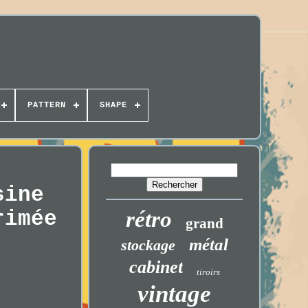
PATTERN
SHAPE
sine
rimée
rétro
grand
métal
stockage
cabinet
tiroirs
vintage