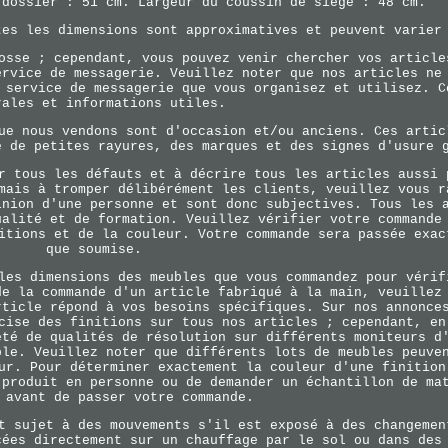
 dossier : 51 cm. Largeur du coussin de siège : 48 cm.
tes les dimensions sont approximatives et peuvent varier
osse ; cependant, vous pouvez venir chercher vos article
ervice de messagerie. Veuillez noter que nos articles ne
 service de messagerie que vous organisez et utilisez. C
rales et informations utiles.
ue nous vendons sont d'occasion et/ou anciens. Ces artic
e de petites rayures, des marques et des signes d'usure 
r tous les défauts et à décrire tous les articles aussi 
mais à tromper délibérément les clients, veuillez vous r
inion d'une personne et sont donc subjectives. Tous les 
ualité et de formation. Veuillez vérifier votre commande
itions et de la couleur. Votre commande sera passée exac
que soumise.
les dimensions des meubles que vous commandez pour vérif
de la commande d'un article fabriqué à la main, veuillez
rticle répond à vos besoins spécifiques. Sur nos annonce
cise des finitions sur tous nos articles ; cependant, en
été de qualités de résolution sur différents moniteurs d
ble. Veuillez noter que différents lots de meubles peuve
ur. Pour déterminer exactement la couleur d'une finition
 produit en personne ou de demander un échantillon de ma
 avant de passer votre commande.
t sujet à des mouvements s'il est exposé à des changemen
cées directement sur un chauffage par le sol ou dans des