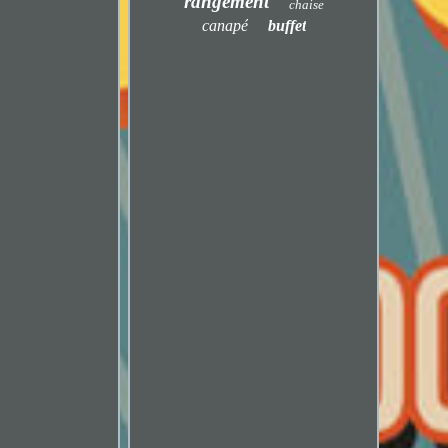
rangement
chaise
canapé
buffet