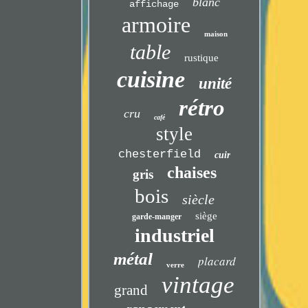
blanc
affichage
armoire
maison
table
rustique
cuisine
unité
rétro
cru
café
style
chesterfield
cuir
chaises
gris
bois
siècle
siège
garde-manger
industriel
métal
placard
verre
vintage
grand