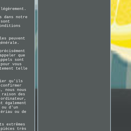
 légèrement.
s dans notre
 sont
onditions
les peuvent
générale.
précisément
appeler que
appels sont
 pour vous
tement telle
ier qu'ils
 confirmer
s, nous nous
 raison des
'ordinateur,
nt également
 ou d'un
tériau ou de
ts extrêmes
 pièces très