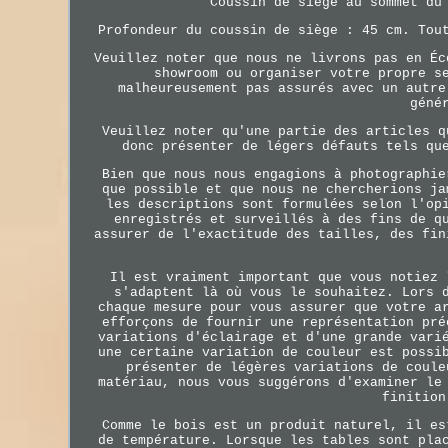
Coussin de siège au sommet du
Profondeur du coussin de siège : 45 cm. Tou
Veuillez noter que nous ne livrons pas en Éc
showroom ou organiser votre propre s
malheureusement pas assurés avec un autre
géné
Veuillez noter qu'une partie des articles q
donc présenter de légers défauts tels qu
Bien que nous nous engagions à photographie
que possible et que nous ne chercherions ja
les descriptions sont formulées selon l'op
enregistrés et surveillés à des fins de q
assurer de l'exactitude des tailles, des fin
Il est vraiment important que vous notiez 
s'adaptent là où vous le souhaitez. Lors 
chaque mesure pour vous assurer que votre a
efforçons de fournir une représentation pré
variations d'éclairage et d'une grande vari
une certaine variation de couleur est possi
présenter de légères variations de coule
matériau, nous vous suggérons d'examiner le
finition
Comme le bois est un produit naturel, il es
de température. Lorsque les tables sont pla