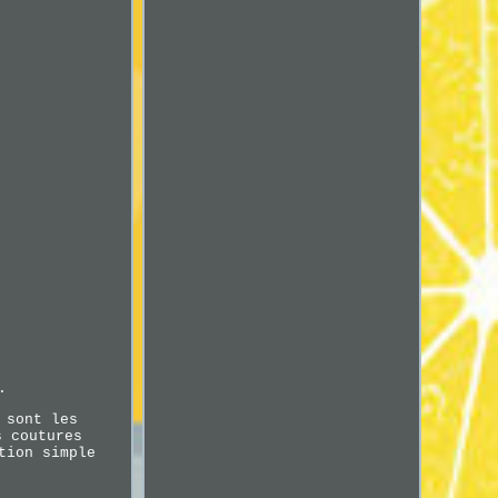
.
 sont les
s coutures
tion simple