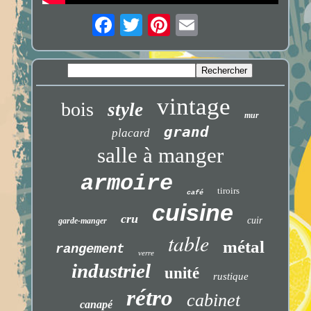
vintage
bois
style
mur
grand
placard
salle à manger
armoire
tiroirs
café
cuisine
cru
cuir
garde-manger
table
métal
rangement
verre
industriel
unité
rustique
rétro
cabinet
canapé