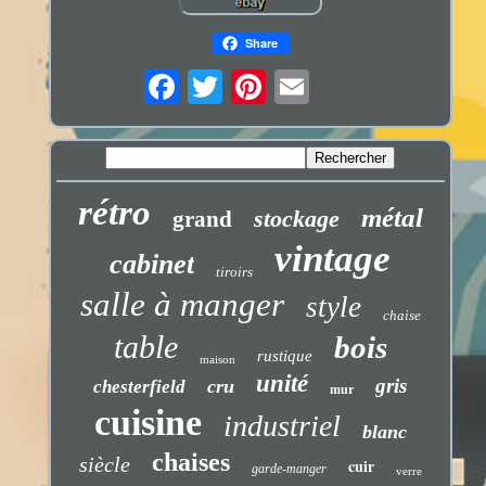
Share
rétro
métal
stockage
grand
vintage
cabinet
tiroirs
salle à manger
style
chaise
table
bois
rustique
maison
unité
gris
cru
chesterfield
mur
cuisine
industriel
blanc
chaises
siècle
cuir
garde-manger
verre