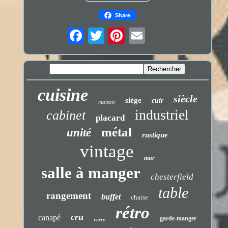
Share
cuisine
siècle
siège
cuir
maison
industriel
cabinet
placard
métal
unité
rustique
vintage
mur
salle à manger
chesterfield
table
rangement
buffet
chaise
rétro
cru
canapé
garde-manger
verre