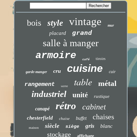
vintage
bois
style
mur
grand
placard
salle à manger
armoire
tiroirs
café
cuisine
cru
cuir
garde-manger
table
métal
rangement
verre
industriel
unité
rustique
rétro
cabinet
canapé
chaises
chesterfield
buffet
chaise
siècle
gris
blanc
siège
maison
stockage
affichage