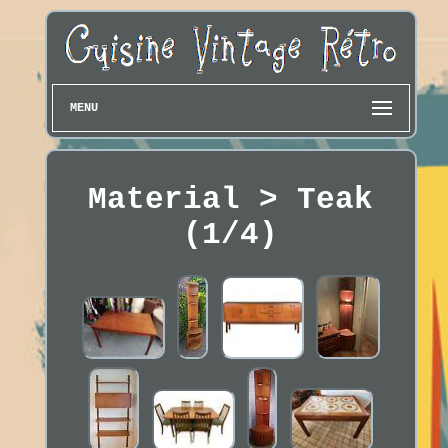
MENU
Material > Teak
(1/4)