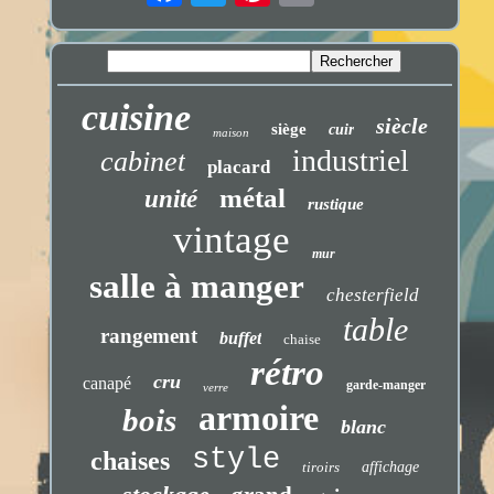
cuisine
siècle
siège
cuir
maison
industriel
cabinet
placard
métal
unité
rustique
vintage
mur
salle à manger
chesterfield
table
rangement
buffet
chaise
rétro
cru
canapé
garde-manger
verre
armoire
bois
blanc
style
chaises
tiroirs
affichage