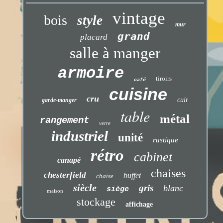
vintage
bois
style
mur
grand
placard
salle à manger
armoire
tiroirs
café
cuisine
cru
cuir
garde-manger
table
métal
rangement
verre
industriel
unité
rustique
rétro
cabinet
canapé
chaises
chesterfield
buffet
chaise
siècle
gris
blanc
siège
maison
stockage
affichage