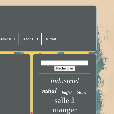
LENGTH
SHAPE
STYLE
industriel
métal
blanc
buffet
salle à
manger