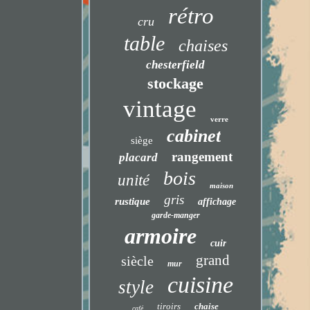
rétro
cru
table
chaises
chesterfield
stockage
vintage
verre
cabinet
siège
rangement
placard
bois
unité
maison
gris
rustique
affichage
garde-manger
armoire
cuir
grand
siècle
mur
cuisine
style
tiroirs
chaise
café