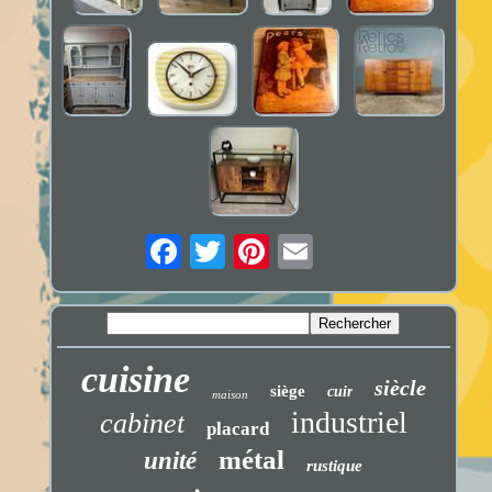
cuisine
siècle
siège
cuir
maison
industriel
cabinet
placard
métal
unité
rustique