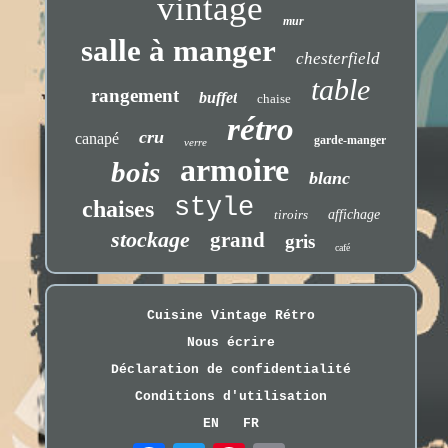
vintage
mur
salle à manger
chesterfield
table
rangement
buffet
chaise
rétro
cru
canapé
garde-manger
verre
armoire
bois
blanc
style
chaises
tiroirs
affichage
stockage
grand
gris
café
Cuisine Vintage Rétro
Nous écrire
Déclaration de confidentialité
Conditions d'utilisation
EN
FR