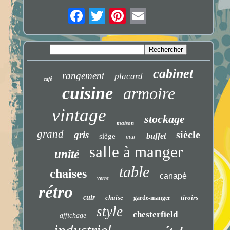
cabinet
rangement
placard
café
cuisine
armoire
vintage
stockage
maison
grand
siècle
gris
buffet
siège
mur
salle à manger
unité
table
chaises
canapé
verre
rétro
cuir
chaise
tiroirs
garde-manger
style
chesterfield
affichage
industriel