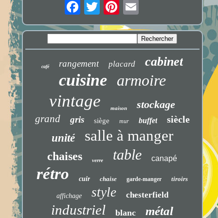
cabinet
rangement
placard
café
cuisine
armoire
vintage
stockage
maison
grand
siècle
gris
buffet
siège
mur
salle à manger
unité
table
chaises
canapé
verre
rétro
cuir
chaise
tiroirs
garde-manger
style
chesterfield
affichage
industriel
métal
blanc