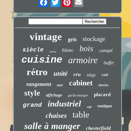
vintage
stockage
gris
bois
siècle
blanc
canapé
verre
cuisine
armoire
buffet
rétro
unité
cru
cuir
siège
cabinet
rangement
tiroirs
mur
style
placard
affichage
garde-manger
industriel
grand
rustique
café
table
chaises
salle à manger
chesterfield